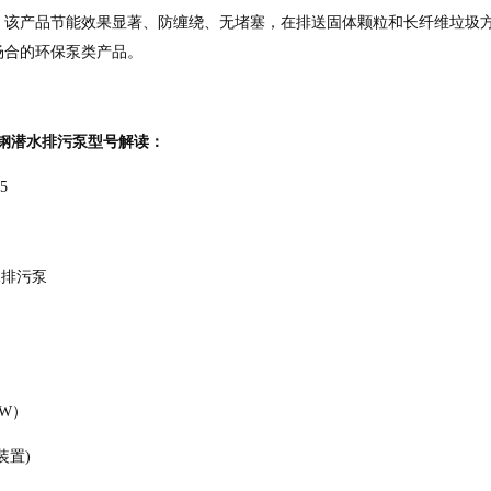
。该产品节能效果显著、防缠绕、无堵塞，在排送固体颗粒和长纤维垃圾
场合的环保泵类产品。
.5不锈钢潜水排污泵型号解读：
5
水排污泵
KW）
装置)