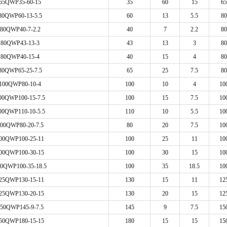
65QWP35-60-15
35
60
15
65
80QWP60-13-5.5
60
13
5.5
80
80QWP40-7-2.2
40
7
2.2
80
80QWP43-13-3
43
13
3
80
80QWP40-15-4
40
15
4
80
80QWP65-25-7.5
65
25
7.5
80
100QWP80-10-4
100
10
4
10
00QWP100-15-7.5
100
15
7.5
10
00QWP110-10-5.5
110
10
5.5
10
00QWP80-20-7.5
80
20
7.5
10
00QWP100-25-11
100
25
11
10
00QWP100-30-15
100
30
15
10
0QWP100-35-18.5
100
35
18.5
10
25QWP130-15-11
130
15
11
12
25QWP130-20-15
130
20
15
12
50QWP145-9-7.5
145
9
7.5
15
50QWP180-15-15
180
15
15
15