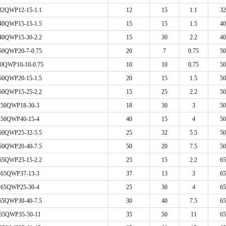
32QWP12-15-1.1
12
15
1.1
32
40QWP15-15-1.5
15
15
1.5
40
40QWP15-30-2.2
15
30
2.2
40
50QWP20-7-0.75
20
7
0.75
50
0QWP10-10-0.75
10
10
0.75
50
50QWP20-15-1.5
20
15
1.5
50
50QWP15-25-2.2
15
25
2.2
50
50QWP18-30-3
18
30
3
50
50QWP40-15-4
40
15
4
50
50QWP25-32-5.5
25
32
5.5
50
50QWP20-40-7.5
50
20
7.5
50
65QWP25-15-2.2
25
15
2.2
65
65QWP37-13-3
37
13
3
65
65QWP25-30-4
25
30
4
65
65QWP30-40-7.5
30
40
7.5
65
65QWP35-50-11
35
50
11
65