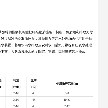
，并且其独特的撕裂机构能把纤维物质撕裂、切断，然后顺利排放无需
、过过滤冲洗冷凝循环泵，灌溉用泵等污水处理场合也可用于抽
给水装置，养殖场污水排放及农村农田灌溉，勘探矿山及水处理
地下室、人防系统排水站；医院、宾馆、高层建筑污水排放。
径
转速
效率
使用扬程范围(m)
m
(r/min)
(%)
2900
45
3-8
2900
45
10-22
2900
48
7-12