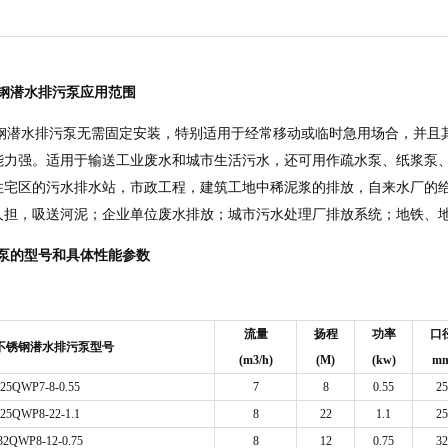
5不锈钢潜水排污泵应用范围
-1.5不锈钢潜水排污泵无需固定安装，特别适用于经常移动或临时急用场合
能力强。适用于输送工业废水和城市生活污水，还可用作疏水泵、纸浆泵
住宅区的污水排水站，市政工程，建筑工地中稀泥浆的排放，自来水厂的
人担，吸送河泥；企业单位废水排放；城市污水处理厂排放系统；地铁、
泵的型号和具体性能参数
流量
扬程
功率
口
不锈钢潜水排污泵型号
(m3/h)
(M)
(kw)
m
25QWP7-8-0.55
7
8
0.55
25
25QWP8-22-1.1
8
22
1.1
25
32QWP8-12-0.75
8
12
0.75
32