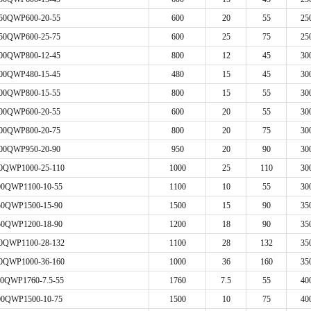
50QWP600-20-55
600
20
55
25
50QWP600-25-75
600
25
75
25
00QWP800-12-45
800
12
45
30
00QWP480-15-45
480
15
45
30
00QWP800-15-55
800
15
55
30
00QWP600-20-55
600
20
55
30
00QWP800-20-75
800
20
75
30
00QWP950-20-90
950
20
90
30
0QWP1000-25-110
1000
25
110
30
00QWP1100-10-55
1100
10
55
30
50QWP1500-15-90
1500
15
90
35
50QWP1200-18-90
1200
18
90
35
0QWP1100-28-132
1100
28
132
35
0QWP1000-36-160
1000
36
160
35
0QWP1760-7.5-55
1760
7.5
55
40
00QWP1500-10-75
1500
10
75
40