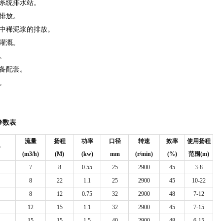
防系统排水站。
排放。
程中稀泥浆的排放。
灌溉。
。
备配套。
。
参数表
流量
扬程
功率
口径
转速
效率
使用
扬
程
号
(m3/h)
(M)
(kw)
mm
(r/min)
(%)
范
围
(m)
7
8
0.55
25
2900
45
3-8
8
22
1.1
25
2900
45
10-22
8
12
0.75
32
2900
48
7-12
12
15
1.1
32
2900
45
7-15
15
15
1.5
40
2900
48
6-15