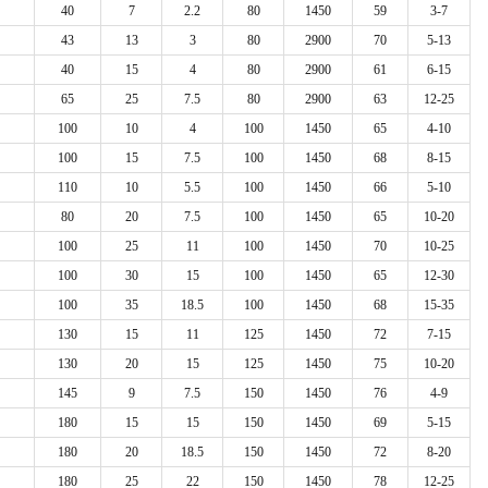
40
7
2.2
80
1450
59
3-7
43
13
3
80
2900
70
5-13
40
15
4
80
2900
61
6-15
65
25
7.5
80
2900
63
12-25
100
10
4
100
1450
65
4-10
100
15
7.5
100
1450
68
8-15
110
10
5.5
100
1450
66
5-10
80
20
7.5
100
1450
65
10-20
100
25
11
100
1450
70
10-25
100
30
15
100
1450
65
12-30
100
35
18.5
100
1450
68
15-35
130
15
11
125
1450
72
7-15
130
20
15
125
1450
75
10-20
145
9
7.5
150
1450
76
4-9
180
15
15
150
1450
69
5-15
180
20
18.5
150
1450
72
8-20
180
25
22
150
1450
78
12-25