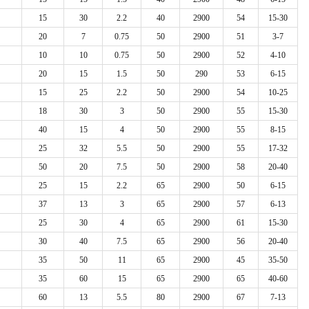
15
30
2.2
40
2900
54
15-30
20
7
0.75
50
2900
51
3-7
10
10
0.75
50
2900
52
4-10
20
15
1.5
50
290
53
6-15
15
25
2.2
50
2900
54
10-25
18
30
3
50
2900
55
15-30
40
15
4
50
2900
55
8-15
25
32
5.5
50
2900
55
17-32
50
20
7.5
50
2900
58
20-40
25
15
2.2
65
2900
50
6-15
37
13
3
65
2900
57
6-13
25
30
4
65
2900
61
15-30
30
40
7.5
65
2900
56
20-40
35
50
11
65
2900
45
35-50
35
60
15
65
2900
65
40-60
60
13
5.5
80
2900
67
7-13