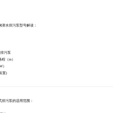
.2不锈钢潜水排污泵型号解读：
水排污泵
=扬程（m）
KW）
装置)
2潜水式排污泵的适用范围：