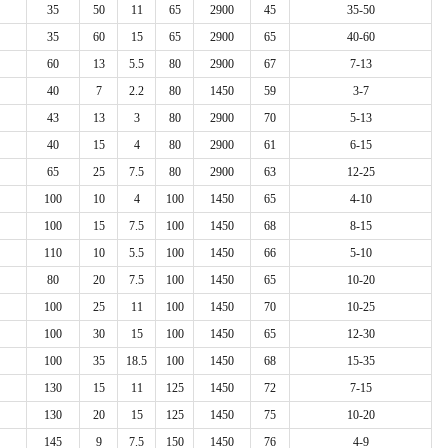
35
50
11
65
2900
45
35-50
35
60
15
65
2900
65
40-60
60
13
5.5
80
2900
67
7-13
40
7
2.2
80
1450
59
3-7
43
13
3
80
2900
70
5-13
40
15
4
80
2900
61
6-15
65
25
7.5
80
2900
63
12-25
100
10
4
100
1450
65
4-10
100
15
7.5
100
1450
68
8-15
110
10
5.5
100
1450
66
5-10
80
20
7.5
100
1450
65
10-20
100
25
11
100
1450
70
10-25
100
30
15
100
1450
65
12-30
100
35
18.5
100
1450
68
15-35
130
15
11
125
1450
72
7-15
130
20
15
125
1450
75
10-20
145
9
7.5
150
1450
76
4-9