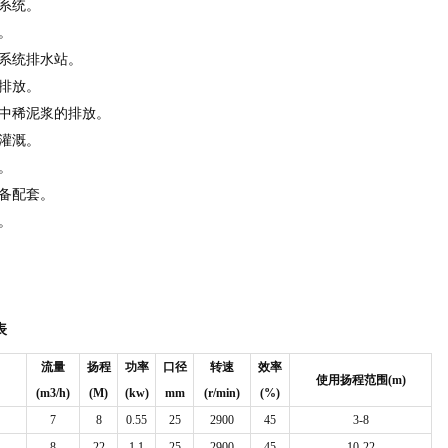
系统。
。
防系统排水站。
排放。
程中稀泥浆的排放。
灌溉。
。
备配套。
。
表
流量
扬程
功率
口径
转速
效率
使用
扬
程范
围
(m)
(m3/h)
(M)
(kw)
mm
(r/min)
(%)
7
8
0.55
25
2900
45
3-8
8
22
1.1
25
2900
45
10-22