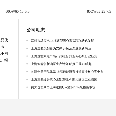
80QW60-13-5.5
80QW65-25-7.5
公司动态
主要使
深耕市场需求 上海速能离心泵实现飞跃式发展
、医
上海速能以创新为支撑 开拓油泵发展新局面
况不同
上海速能聚焦节能产品制造 打造离心泵行业新宠
式、螺
上海速能创新油泵生产计划 助推工业4.0崛起
构建全新产品体系 上海速能吸泵打造泵业核心竞争力
上海速能提升离心泵制造技术 助力建设工业强国
两大优势助力上海速能QW潜水排污泵稳赢市场