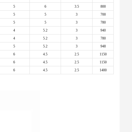
5
6
3.5
800
5
5
3
700
5
5
3
780
4
5.2
3
940
4
5.2
3
780
5
5.2
3
948
6
4.5
2.5
1150
6
4.5
2.5
1150
6
4.5
2.5
1400