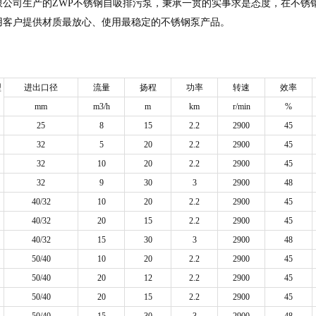
限公司生产的ZWP不锈钢自吸排污泵，秉承一贯的实事求是态度，在不锈
用客户提供材质最放心、使用最稳定的不锈钢泵产品。
型
进出口径
流量
扬程
功率
转速
效率
mm
m3/h
m
km
r/min
%
25
8
15
2.2
2900
45
32
5
20
2.2
2900
45
32
10
20
2.2
2900
45
32
9
30
3
2900
48
40/32
10
20
2.2
2900
45
40/32
20
15
2.2
2900
45
40/32
15
30
3
2900
48
50/40
10
20
2.2
2900
45
50/40
20
12
2.2
2900
45
50/40
20
15
2.2
2900
45