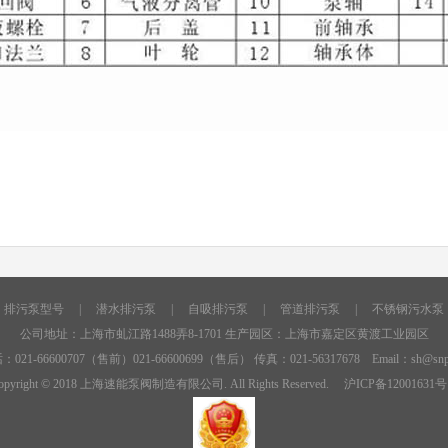
排污泵型号
|
潜水排污泵
|
自吸排污泵
|
管道排污泵
|
不锈钢污水泵
公司地址：上海市虬江路1488弄8-1701 生产园区：上海市嘉定区黄渡工业园区
：021-66600707（售前）021-66600699（售后） 传真：021-56317678 Email：sh@snpv
opyright © 2018 上海速能泵阀制造有限公司. All Rights Reserved.
沪ICP备12001631号