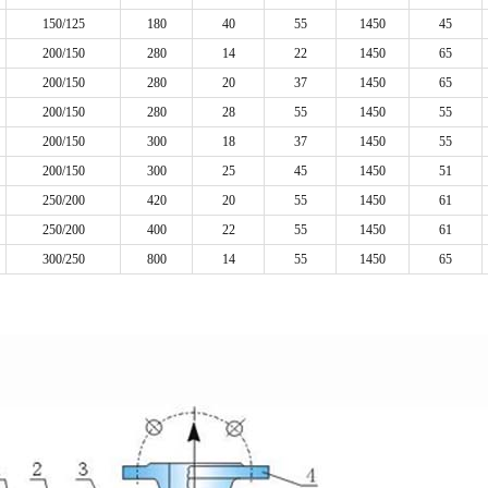
150/125
180
40
55
1450
45
200/150
280
14
22
1450
65
200/150
280
20
37
1450
65
200/150
280
28
55
1450
55
200/150
300
18
37
1450
55
200/150
300
25
45
1450
51
250/200
420
20
55
1450
61
250/200
400
22
55
1450
61
300/250
800
14
55
1450
65